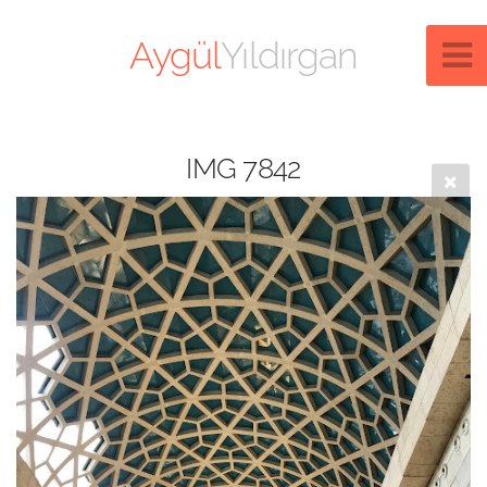
Aygül
Yıldırgan
IMG 7842