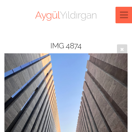
Aygül
Yıldırgan
IMG 4874