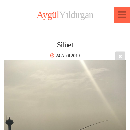
Aygül
Yıldırgan
Silüet
24 April 2019