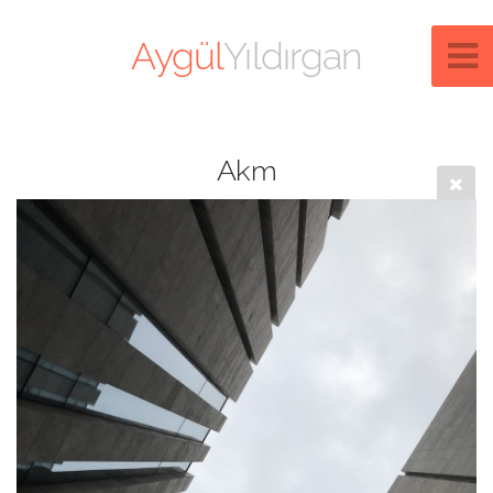
Aygül
Yıldırgan
Akm