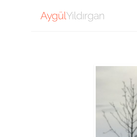
Aygül
Yıldırgan