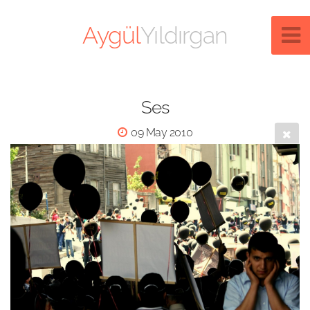
Aygül
Yıldırgan
Ses
09 May 2010