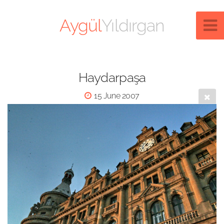
Aygül
Yıldırgan
Haydarpaşa
15 June 2007